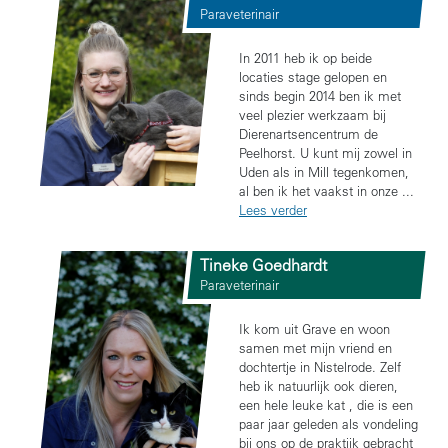
Paraveterinair
In 2011 heb ik op beide
locaties stage gelopen en
sinds begin 2014 ben ik met
veel plezier werkzaam bij
Dierenartsencentrum de
Peelhorst. U kunt mij zowel in
Uden als in Mill tegenkomen,
al ben ik het vaakst in onze ...
Lees verder
Tineke Goedhardt
Paraveterinair
Ik kom uit Grave en woon
samen met mijn vriend en
dochtertje in Nistelrode. Zelf
heb ik natuurlijk ook dieren,
een hele leuke kat , die is een
paar jaar geleden als vondeling
bij ons op de praktijk gebracht